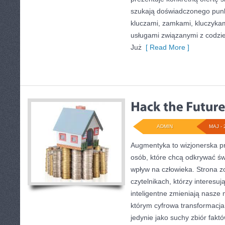
szukają doświadczonego punk
kluczami, zamkami, kluczyk
usługami związanymi z codz
Już
[ Read More ]
ADMIN
MAJ - 
Augmentyka to wizjonerska pr
osób, które chcą odkrywać świ
wpływ na człowieka. Strona z
czytelnikach, którzy interesuj
inteligentne zmieniają nasze 
którym cyfrowa transformacja
jedynie jako suchy zbiór fakt