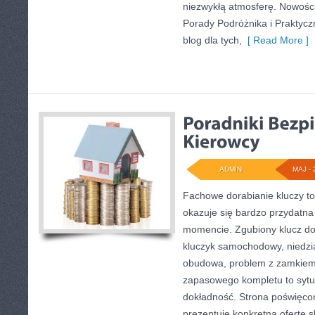
niezwykłą atmosferę. Nowości
Porady Podróżnika i Praktycz
blog dla tych,
[ Read More ]
ADMIN
MAJ - 
Fachowe dorabianie kluczy to
okazuje się bardzo przydatn
momencie. Zgubiony klucz do
kluczyk samochodowy, niedział
obudowa, problem z zamkiem
zapasowego kompletu to sytuac
dokładność. Strona poświęcon
prezentuje konkretną ofertę 