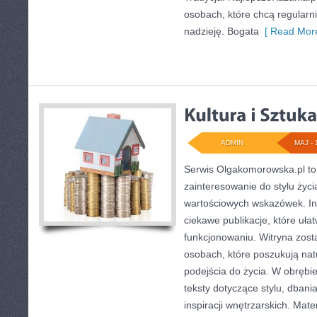
osobach, które chcą regularni
nadzieję. Bogata
[ Read More
ADMIN
MAJ - 
Serwis Olgakomorowska.pl to 
zainteresowanie do stylu życia
wartościowych wskazówek. Int
ciekawe publikacje, które uła
funkcjonowaniu. Witryna zost
osobach, które poszukują nat
podejścia do życia. W obrębi
teksty dotyczące stylu, dbania
inspiracji wnętrzarskich. Mat