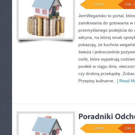
ADMIN
KWI - 
JemWegańsko to portal, które
zamiłowania do gotowania w s
przemyślanego podejścia do 
witryna, na której smak spotyk
pokazują, że kuchnia wegańs
świeża i jednocześnie pożywna
osób, które wypatrują codzie
posiłek w ciągu dnia, wieczor
czy drobną przekąskę. Zobacz
Przepisy kulinarne.
[ Read Mo
ADMIN
KWI - 