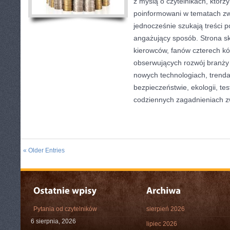
z myślą o czytelnikach, którz
poinformowani w tematach zw
jednocześnie szukają treści 
angażujący sposób. Strona sk
kierowców, fanów czterech kó
obserwujących rozwój branży
nowych technologiach, trend
bezpieczeństwie, ekologii, te
codziennych zagadnieniach 
« Older Entries
Pytania od czytelników
sierpień 2026
6 sierpnia, 2026
lipiec 2026