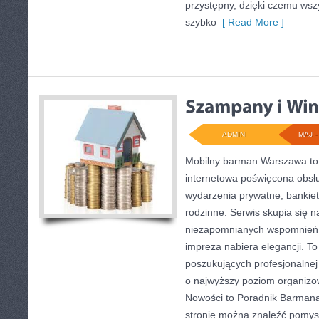
przystępny, dzięki czemu ws
szybko
[ Read More ]
ADMIN
MAJ - 
Mobilny barman Warszawa to
internetowa poświęcona obsł
wydarzenia prywatne, bankiety
rodzinne. Serwis skupia się 
niezapomnianych wspomnień, 
impreza nabiera elegancji. T
poszukujących profesjonalnej
o najwyższy poziom organiz
Nowości to Poradnik Barmana
stronie można znaleźć pomys