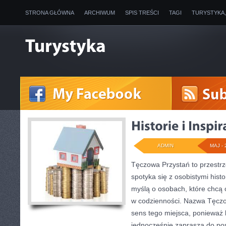
STRONA GŁÓWNA
ARCHIWUM
SPIS TREŚCI
TAGI
TURYSTYKA
ADMIN
MAJ - 
Tęczowa Przystań to przestrz
spotyka się z osobistymi histo
myślą o osobach, które chcą
w codzienności. Nazwa Tęczo
sens tego miejsca, ponieważ k
jednocześnie zaprasza do po