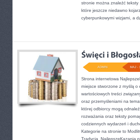
stronie można znaleźć tekst
które jeszcze niedawno kojarz
cyberpunkowymi wizjami, a dz
ADMIN
MAJ - 
Strona internetowa Najlepsze
miejsce stworzone z myślą o 
wartościowych treści związany
oraz przemyśleniami na temat
której odbiorcy mogą odnale
rozważania oraz teksty pomag
codziennych wydarzeń i duc
Kategorie na stronie to Modli
Tradycja. NajlepszeKazania.p