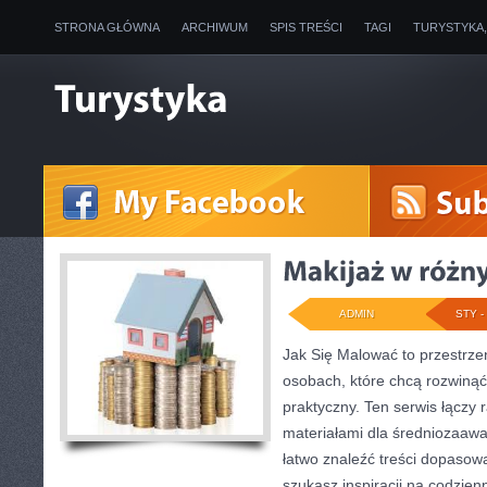
STRONA GŁÓWNA
ARCHIWUM
SPIS TREŚCI
TAGI
TURYSTYKA
ADMIN
STY - 
Jak Się Malować to przestrze
osobach, które chcą rozwiną
praktyczny. Ten serwis łączy 
materiałami dla średniozaaw
łatwo znaleźć treści dopasow
szukasz inspiracji na codzienn