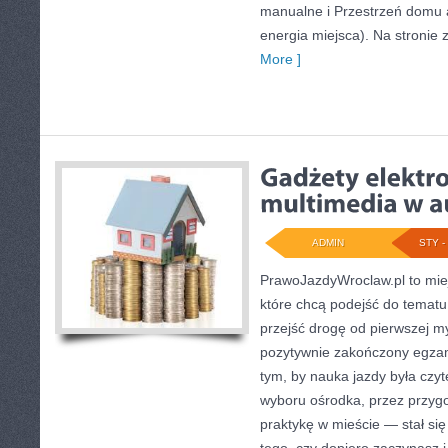
manualne i Przestrzeń domu 
energia miejsca). Na stronie z
More ]
ADMIN
STY - 
PrawoJazdyWroclaw.pl to mie
które chcą podejść do tematu
przejść drogę od pierwszej my
pozytywnie zakończony egzam
tym, by nauka jazdy była czyt
wyboru ośrodka, przez przygo
praktykę w mieście — stał się