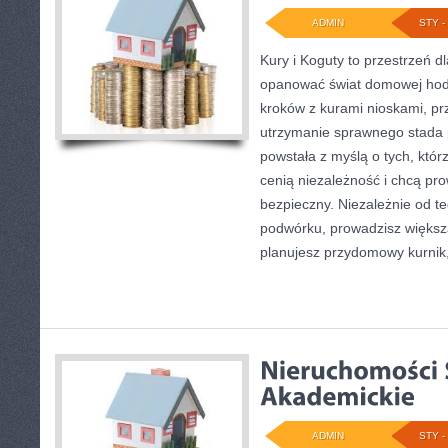
ADMIN
STY - 
Kury i Koguty to przestrzeń d
opanować świat domowej hodo
kroków z kurami nioskami, pr
utrzymanie sprawnego stada p
powstała z myślą o tych, któr
cenią niezależność i chcą p
bezpieczny. Niezależnie od te
podwórku, prowadzisz większ
planujesz przydomowy kurnik,
ADMIN
STY - 