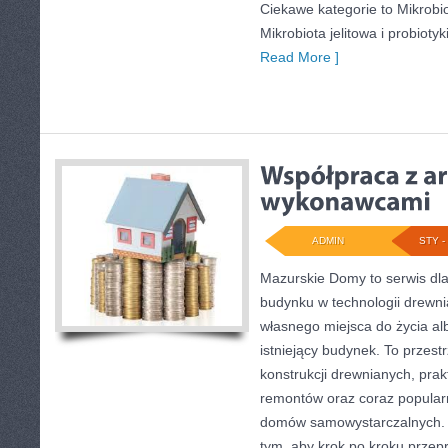
Ciekawe kategorie to Mikrobiota
Mikrobiota jelitowa i probioty
Read More ]
ADMIN
STY - 
Mazurskie Domy to serwis dla
budynku w technologii drewnia
własnego miejsca do życia a
istniejący budynek. To przest
konstrukcji drewnianych, pra
remontów oraz coraz popularn
domów samowystarczalnych. T
tym, aby krok po kroku przep