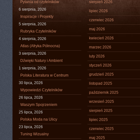
Pytania od czytelników
sierpień 2026
6 sierpnia, 2026
lipiec 2026
Inspiracje i Projekty
czerwiec 2026
5 sierpnia, 2026
maj 2026
Rubryka Czytelników
kwiecień 2026
4 sierpnia, 2026
Atlas (Afryka Północna)
marzec 2026
3 sierpnia, 2026
luty 2026
Dźwięki Natury i Ambient
styczeń 2026
1 sierpnia, 2026
grudzień 2025
Polska Literatura w Centrum
30 lipca, 2026
listopad 2025
Wypowiedzi Czytelników
październik 2025
26 lipca, 2026
wrzesień 2025
Waszym Spojrzeniem
sierpień 2025
25 lipca, 2026
Polska Moda na Ulicy
lipiec 2025
23 lipca, 2026
czerwiec 2025
Tuning Wizualny
maj 2025