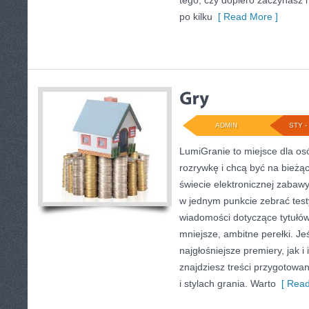
tego, czy dopiero zaczynasz i
po kilku
[ Read More ]
ADMIN
STY - 
LumiGranie to miejsce dla os
rozrywkę i chcą być na bieżąc
świecie elektronicznej zabawy
w jednym punkcie zebrać testy
wiadomości dotyczące tytułów
mniejsze, ambitne perełki. Je
najgłośniejsze premiery, jak i
znajdziesz treści przygotowa
i stylach grania. Warto
[ Read