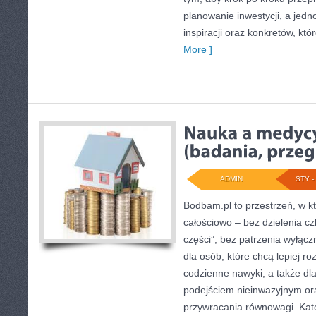
planowanie inwestycji, a jed
inspiracji oraz konkretów, kt
More ]
ADMIN
STY - 
Bodbam.pl to przestrzeń, w któ
całościowo – bez dzielenia cz
części”, bez patrzenia wyłąc
dla osób, które chcą lepiej ro
codzienne nawyki, a także dla 
podejściem nieinwazyjnym or
przywracania równowagi. Kate