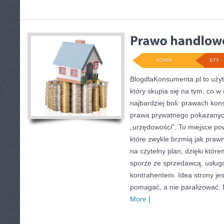
ADMIN
STY - 
BlogdlaKonsumenta.pl to uży
który skupia się na tym, co w
najbardziej boli: prawach ko
prawa prywatnego pokazanyc
„urzędowości”. To miejsce pow
które zwykle brzmią jak praw
na czytelny plan, dzięki któr
sporze ze sprzedawcą, usług
kontrahentem. Idea strony je
pomagać, a nie paraliżować. 
More ]