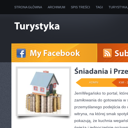
STRONA GŁÓWNA
ARCHIWUM
SPIS TREŚCI
TAGI
TURYSTYKA
ADMIN
KWI - 
JemWegańsko to portal, które
zamiłowania do gotowania w s
przemyślanego podejścia do 
witryna, na której smak spotyk
pokazują, że kuchnia wegańs
świeża i jednocześnie pożywna