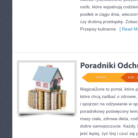
osób, które wypatrują codzie
posiłek w ciągu dnia, wieczor
czy drobną przekąskę. Zobacz
Przepisy kulinarne.
[ Read Mo
ADMIN
KWI - 
MagicalJune to portal, które 
które chcą zadbać o zdrowie,
i spojrzeć na odżywianie w sp
poradnikowy poświęcony tema
masy ciała, zdrowa dieta, cod
dobre samopoczucie. Każdy, 
jeść lepiej, żyć lżej i czuć się