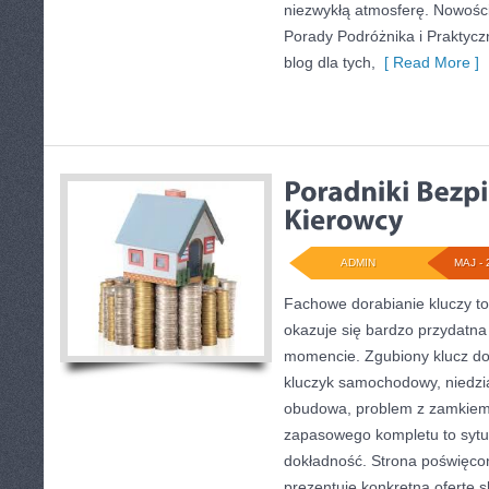
niezwykłą atmosferę. Nowości
Porady Podróżnika i Praktycz
blog dla tych,
[ Read More ]
ADMIN
MAJ - 
Fachowe dorabianie kluczy to
okazuje się bardzo przydatn
momencie. Zgubiony klucz do
kluczyk samochodowy, niedział
obudowa, problem z zamkiem
zapasowego kompletu to sytuac
dokładność. Strona poświęcon
prezentuje konkretną ofertę 