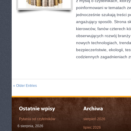
z myślą o czytelnikach, którz
poinformowani w tematach zw
jednocześnie szukają treści 
angażujący sposób. Strona sk
kierowców, fanów czterech kó
obserwujących rozwój branży
nowych technologiach, trend
bezpieczeństwie, ekologii, te
codziennych zagadnieniach 
« Older Entries
Pytania od czytelników
sierpień 2026
6 sierpnia, 2026
lipiec 2026