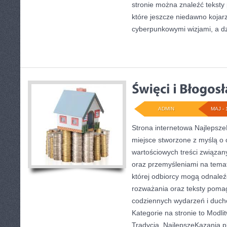
stronie można znaleźć tekst
które jeszcze niedawno kojarz
cyberpunkowymi wizjami, a dz
ADMIN
MAJ - 
Strona internetowa Najlepsze
miejsce stworzone z myślą o 
wartościowych treści związany
oraz przemyśleniami na temat
której odbiorcy mogą odnale
rozważania oraz teksty pomag
codziennych wydarzeń i duc
Kategorie na stronie to Modli
Tradycja. NajlepszeKazania.p