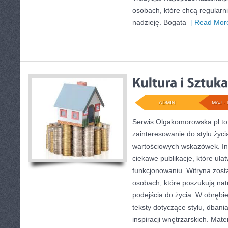
osobach, które chcą regularni
nadzieję. Bogata
[ Read More
ADMIN
MAJ - 
Serwis Olgakomorowska.pl to 
zainteresowanie do stylu życia
wartościowych wskazówek. Int
ciekawe publikacje, które uła
funkcjonowaniu. Witryna zost
osobach, które poszukują nat
podejścia do życia. W obrębi
teksty dotyczące stylu, dbania
inspiracji wnętrzarskich. Mat