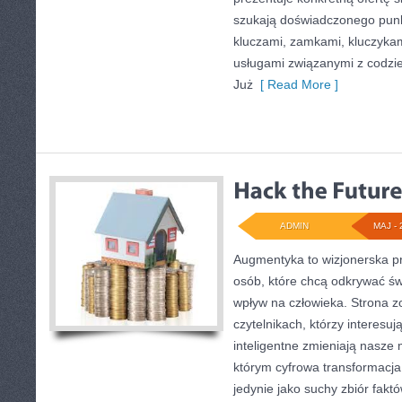
szukają doświadczonego punk
kluczami, zamkami, kluczyk
usługami związanymi z codz
Już
[ Read More ]
ADMIN
MAJ - 
Augmentyka to wizjonerska pr
osób, które chcą odkrywać świ
wpływ na człowieka. Strona z
czytelnikach, którzy interesuj
inteligentne zmieniają nasze 
którym cyfrowa transformacja
jedynie jako suchy zbiór fakt