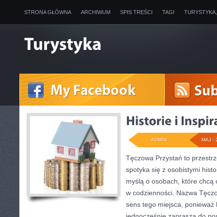
STRONA GŁÓWNA
ARCHIWUM
SPIS TREŚCI
TAGI
TURYSTYKA
ADMIN
MAJ - 
Tęczowa Przystań to przestrz
spotyka się z osobistymi histo
myślą o osobach, które chcą
w codzienności. Nazwa Tęczo
sens tego miejsca, ponieważ k
jednocześnie zaprasza do po