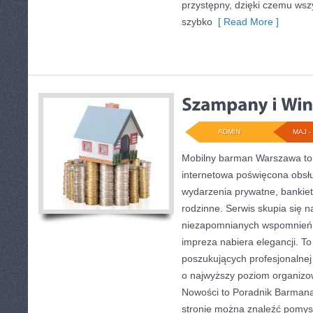
przystępny, dzięki czemu ws
szybko
[ Read More ]
ADMIN
MAJ - 
Mobilny barman Warszawa to
internetowa poświęcona obsł
wydarzenia prywatne, bankiety
rodzinne. Serwis skupia się 
niezapomnianych wspomnień, 
impreza nabiera elegancji. T
poszukujących profesjonalnej
o najwyższy poziom organiz
Nowości to Poradnik Barmana
stronie można znaleźć pomys