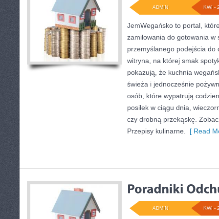
ADMIN
KWI - 
JemWegańsko to portal, które
zamiłowania do gotowania w s
przemyślanego podejścia do 
witryna, na której smak spotyk
pokazują, że kuchnia wegańs
świeża i jednocześnie pożywna
osób, które wypatrują codzie
posiłek w ciągu dnia, wieczor
czy drobną przekąskę. Zobacz
Przepisy kulinarne.
[ Read Mo
ADMIN
KWI - 