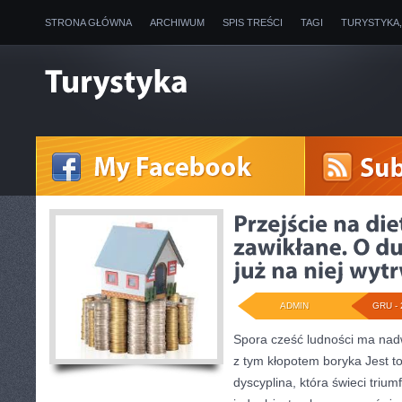
STRONA GŁÓWNA
ARCHIWUM
SPIS TREŚCI
TAGI
TURYSTYKA
ADMIN
GRU - 
Spora cześć ludności ma na
z tym kłopotem boryka Jest 
dyscyplina, która świeci triumf