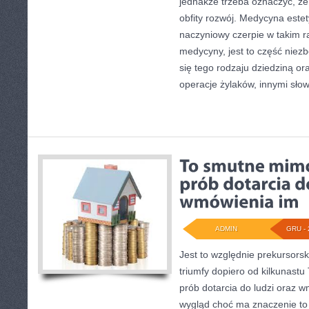
jednakże trzeba oznaczyć, że
obfity rozwój. Medycyna estet
naczyniowy czerpie w takim r
medycyny, jest to część niezb
się tego rodzaju dziedziną ora
operacje żylaków, innymi sło
ADMIN
GRU - 
Jest to względnie prekursorsk
triumfy dopiero od kilkunast
prób dotarcia do ludzi oraz w
wygląd choć ma znaczenie to 