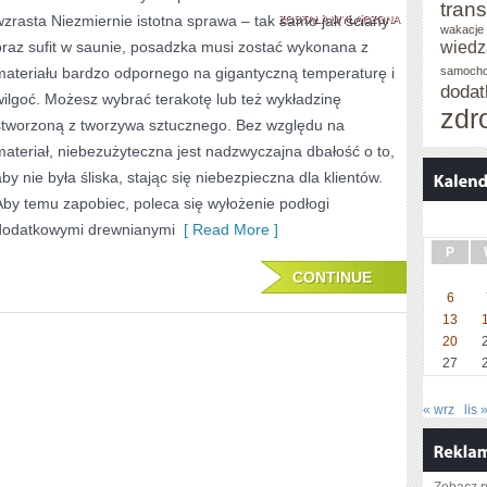
trans
wzrasta Niezmiernie istotna sprawa – tak samo jak ściany
JEST
ZOSTAŁA WYŁĄCZONA
wakacje 
wiedz
oraz sufit w saunie, posadzka musi zostać wykonana z
JEDNYM
materiału bardzo odpornego na gigantyczną temperaturę i
samoch
ZE
doda
wilgoć. Możesz wybrać terakotę lub też wykładzinę
zdr
CZYNNIKÓW
stworzoną z tworzywa sztucznego. Bez względu na
materiał, niebezużyteczna jest nadzwyczajna dbałość o to,
NIEBEZUŻYTECZN
aby nie była śliska, stając się niebezpieczna dla klientów.
DO
Aby temu zapobiec, poleca się wyłożenie podłogi
ŻYCIA
dodatkowymi drewnianymi
[ Read More ]
P
CONTINUE
6
13
20
27
« wrz
lis 