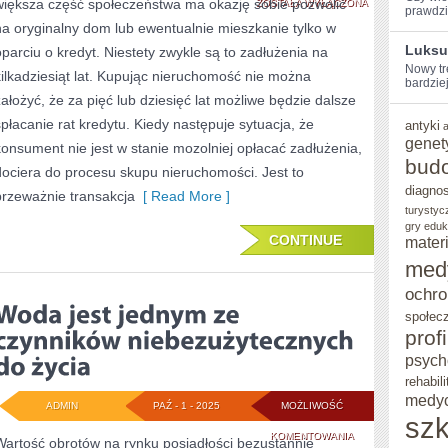
większa część społeczeństwa ma okazję sobie pozwolić
DOBORZE
ZOSTAŁA WYŁĄCZONA
prawdzi
na oryginalny dom lub ewentualnie mieszkanie tylko w
MIESZKANIA,
Luksu
oparciu o kredyt. Niestety zwykle są to zadłużenia na
WARTO
Nowy tr
kilkadziesiąt lat. Kupując nieruchomość nie można
bardziej 
PAMIĘTAĆ
założyć, że za pięć lub dziesięć lat możliwe będzie dalsze
spłacanie rat kredytu. Kiedy następuje sytuacja, że
O
antyki
genet
konsument nie jest w stanie mozolniej opłacać zadłużenia,
PARU
bud
dociera do procesu skupu nieruchomości. Jest to
PROSTYCH
diagno
przeważnie transakcja
[ Read More ]
turystyc
PRAWACH
gry eduk
CONTINUE
mater
med
ochro
społec
prof
psych
rehabili
medy
ADMIN
PAŹ - 1 - 2025
MOŻLIWOŚĆ
szk
WODA
KOMENTOWANIA
Wartość obrotów na rynku posiadłości bezustannie