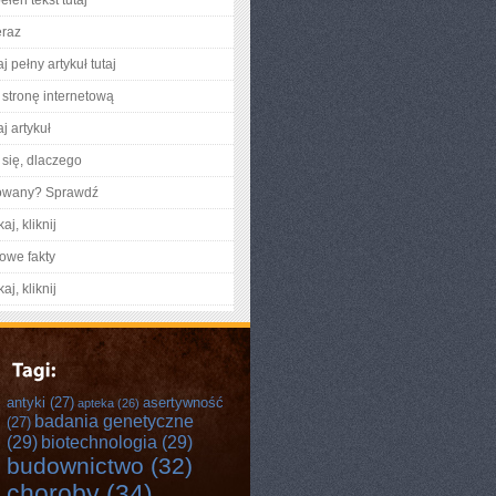
łen tekst tutaj
eraz
j pełny artykuł tutaj
stronę internetową
j artykuł
się, dlaczego
gowany? Sprawdź
aj, kliknij
owe fakty
aj, kliknij
antyki
(27)
asertywność
apteka
(26)
badania genetyczne
(27)
(29)
biotechnologia
(29)
budownictwo
(32)
choroby
(34)