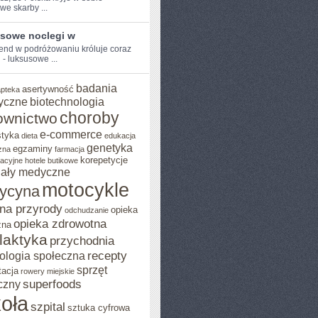
we skarby ...
sowe noclegi w
end w podróżowaniu króluje coraz
‍- luksusowe​ ...
badania
asertywność
apteka
yczne
biotechnologia
choroby
ownictwo
e-commerce
styka
dieta
edukacja
genetyka
egzaminy
zna
farmacja
korepetycje
acyjne
hotele butikowe
iały medyczne
motocykle
ycyna
na przyrody
opieka
odchudzanie
opieka zdrowotna
zna
ilaktyka
przychodnia
recepty
ologia społeczna
sprzęt
tacja
rowery miejskie
superfoods
czny
oła
szpital
sztuka cyfrowa