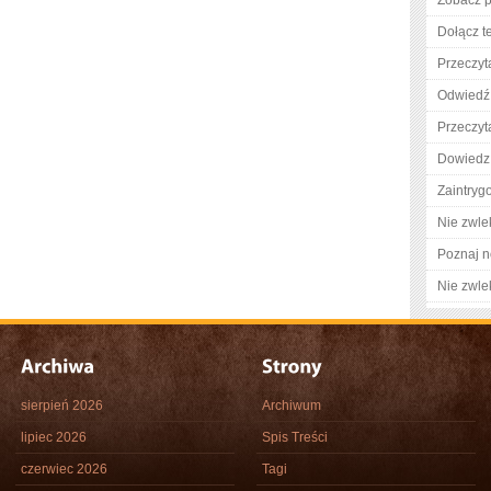
Zobacz pe
Dołącz t
Przeczyta
Odwiedź 
Przeczyta
Dowiedz 
Zaintry
Nie zwlek
Poznaj n
Nie zwlek
sierpień 2026
Archiwum
lipiec 2026
Spis Treści
czerwiec 2026
Tagi