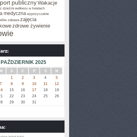
port publiczny
Wakacje
z dziećmi
wellness w hotelach
a medyczna
wypożyczalnie
zajęcia
odów
zabawa
tkowe
zdrowe żywienie
owie
YCH
PAŹDZIERNIK 2025
W
Ś
C
P
S
N
1
2
3
4
5
7
8
9
10
11
12
14
15
16
17
18
19
21
22
23
24
25
26
28
29
30
31
»