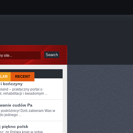
ULAR
RECENT
 i kończyny
oland – praktyczny portal o
i, rehabilitacji i świadomym ...
wanie cudów Pa
e podróżnicy! ⁣Dziś zabieram Was w
do jednego ...
j piękno polsk
sz, że Polska kryje w sobie