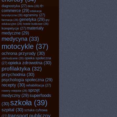
e-
diagnostyka
(27)
dieta
(26)
commerce
(29)
edukacja
egzaminy
(27)
turystyczna
(26)
genetyka
(29)
farmacja
(26)
gry
edukacyjne
(26)
hotele butikowe
(26)
materiały
korepetycje
(27)
medyczne
(29)
medycyna
(33)
motocykle
(37)
ochrona przyrody
(30)
opieka społeczna
odchudzanie
(26)
opieka zdrowotna
(30)
(27)
profilaktyka
(32)
przychodnia
(30)
psychologia społeczna
(29)
recepty
(30)
rehabilitacja
(27)
sprzęt
rowery miejskie
(26)
superfoods
medyczny
(29)
szkoła
(39)
(30)
szpital
(30)
sztuka cyfrowa
transport publiczny
(27)