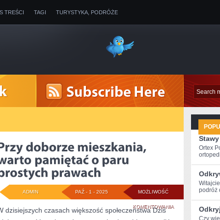
IS TREŚCI
TAGI
TURYSTYKA, PODRÓŻE
POP
Stawy
Ortex P
ortopedi
Odkry
Witajci
podróż 
ADMIN
PAŹ - 1 - 2025
MOŻLIWOŚĆ
PRZY
KOMENTOWANIA
Odkry
W dzisiejszych czasach większość społeczeństwa Dziś
Czy ​wie