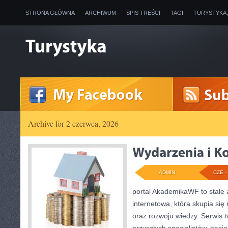
STRONA GŁÓWNA
ARCHIWUM
SPIS TREŚCI
TAGI
TURYSTYKA
Archive for 2 czerwca, 2026
ADMIN
CZE - 
portal AkademikaWF to stale 
internetowa, która skupia się r
oraz rozwoju wiedzy. Serwis 