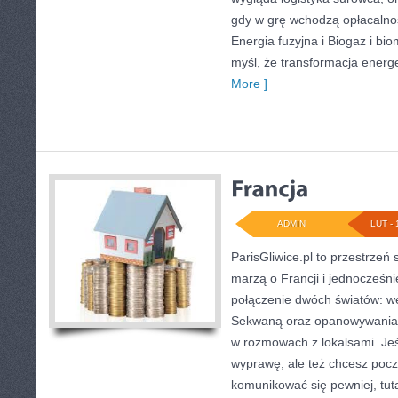
gdy w grę wchodzą opłacalnoś
Energia fuzyjna i Biogaz i bio
myśl, że transformacja energe
More ]
ADMIN
LUT - 
ParisGliwice.pl to przestrzeń
marzą o Francji i jednocześnie
połączenie dwóch światów: w
Sekwaną oraz opanowywania j
w rozmowach z lokalsami. Je
wyprawę, ale też chcesz pocz
komunikować się pewniej, tuta