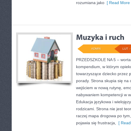
rozumiana jako
[ Read More 
ADMIN
LUT - 
PRZEDSZKOLE NA 5 – wortal 
kompendium, w którym opiek
towarzyszące dziecko przez p
porady. Strona skupia się na
wejściem w nową rutynę, emo
nabywaniem kompetencji w w
Edukacja językowa i wielojęz
rodzicami. Strona nie jest te
raczej mapa drogowa po tym, 
pojawia się frustracja,
[ Read