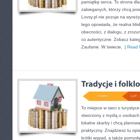
pamiątkę serca. To strona dla
zabieganych, którzy chcą pow
Lovsy.pl nie pozuje na wyreż
tego opowiada, że realna blis
obecności, z dialogu, z zrozu
co autentyczne. Zobacz katego
Zaufanie. W świecie,
[ Read 
ADMIN
LUT - 
To miejsce w sieci o turystyc
stworzony z myślą o osobach,
lokalne skarby i chcą planow
praktyczny. Znajdziesz tu opis
krótki wypad, a także pomysł