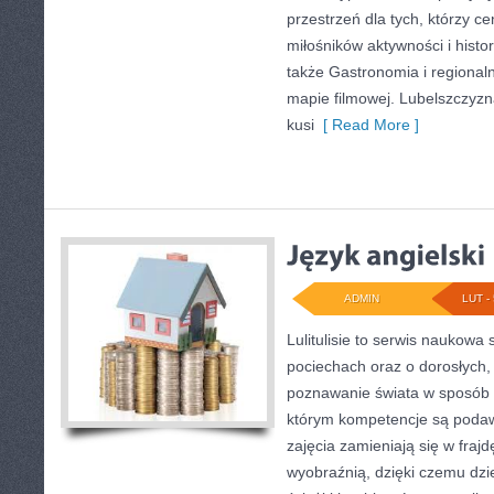
przestrzeń dla tych, którzy cen
miłośników aktywności i histo
także Gastronomia i regionaln
mapie filmowej. Lubelszczyzna
kusi
[ Read More ]
ADMIN
LUT - 
Lulitulisie to serwis naukowa
pociechach oraz o dorosłych,
poznawanie świata w sposób 
którym kompetencje są podaw
zajęcia zamieniają się w frajd
wyobraźnią, dzięki czemu dz