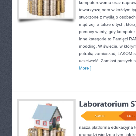
komputerowemu oraz napraw
towarzyszą nam w każdym tyg
stworzone z myślą o osobach
mądrzej, a także o tych, któr
pomocy wtedy, gdy komputer
Inne kategorie to Pamięci RA
modding. W świecie, w który
potrafią zamieszać, LAKOM st
uczciwość. Zamiast pustych 
More ]
ADMIN
LUT - 
nasza platforma edukacyjna to
gromadzi wiedzę o tym, jak ks