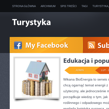
STRONA GŁÓWNA
ARCHIWUM
SPIS TREŚCI
TAGI
TURYSTYKA
ADMIN
LUT - 
Wikana BioEnergia to serwis 
chcą ogarnąć temat energii 
użyteczny, ale jednocześnie 
porządkuje wiedzę o tym, ja
roślinnego i odpadowego może
wygląda logistyka surowca, o