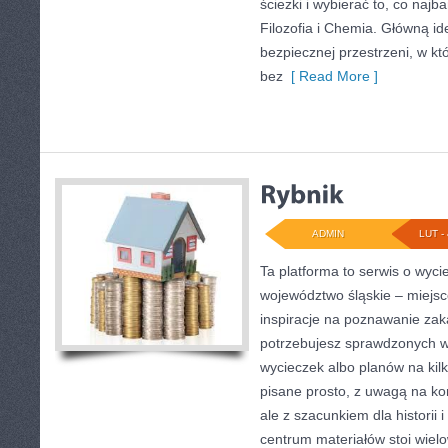
ścieżki i wybierać to, co naj
Filozofia i Chemia. Główną id
bezpiecznej przestrzeni, w kt
bez
[ Read More ]
ADMIN
LUT - 
Ta platforma to serwis o wyc
województwo śląskie – miejsc
inspiracje na poznawanie zakąt
potrzebujesz sprawdzonych
wycieczek albo planów na kilka
pisane prosto, z uwagą na kon
ale z szacunkiem dla historii
centrum materiałów stoi wiel