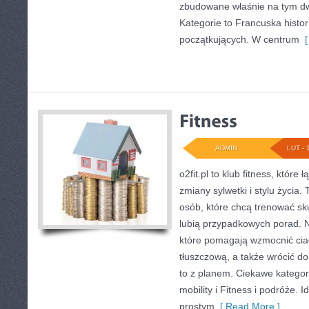
zbudowane właśnie na tym d
Kategorie to Francuska histori
początkujących. W centrum
[
ADMIN
LUT - 
o2fit.pl to klub fitness, któr
zmiany sylwetki i stylu życia.
osób, które chcą trenować sku
lubią przypadkowych porad. Na
które pomagają wzmocnić cia
tłuszczową, a także wrócić d
to z planem. Ciekawe kategori
mobility i Fitness i podróże. I
prostym
[ Read More ]