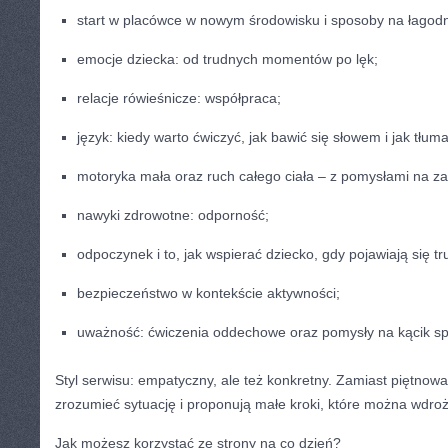
start w placówce w nowym środowisku i sposoby na łagodni
emocje dziecka: od trudnych momentów po lęk;
relacje rówieśnicze: współpraca;
język: kiedy warto ćwiczyć, jak bawić się słowem i jak tłum
motoryka mała oraz ruch całego ciała – z pomysłami na z
nawyki zdrowotne: odporność;
odpoczynek i to, jak wspierać dziecko, gdy pojawiają się t
bezpieczeństwo w kontekście aktywności;
uważność: ćwiczenia oddechowe oraz pomysły na kącik sp
Styl serwisu: empatyczny, ale też konkretny. Zamiast piętnow
zrozumieć sytuację i proponują małe kroki, które można wdro
Jak możesz korzystać ze strony na co dzień?