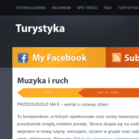
STRONA GŁÓWNA
ARCHIWUM
SPIS TREŚCI
TAGI
TURYSTYKA
ADMIN
LUT - 9 - 2026
PRZEDSZKOLE NA 5 – wortal o rozwoju dzieci
To kompendium, w którym opiekunowie oraz osoby towarzysz
przedszkole znajdą rzetelne porady. Strona skupia się na cod
wejściem w nową rutynę, emocjami, życiem w grupie oraz na
wieku żłobkowym. Polecamy
Edukacja językowa i wielojęzycz