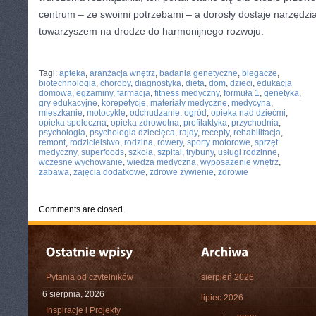
centrum – ze swoimi potrzebami – a dorosły dostaje narzędzi
towarzyszem na drodze do harmonijnego rozwoju.
CATEGORIES:
TURYSTYKA, PODRÓŻE
Tagi:
apteka
,
aranżacja wnętrz
,
badania genetyczne
,
biegacze
,
biotechnologia
,
choroby
,
diagnostyka
,
dieta
,
dom
,
dzieci
,
edukacja
domowa
,
egzaminy
,
farmacja
,
fitness medyczny
,
formuła 1
,
genetyka
,
gry edukacyjne
,
korepetycje
,
materiały medyczne
,
medycyna
,
mieszkanie
,
motocykle
,
odchudzanie
,
ogród
,
opieka nad dziećmi
,
opieka społeczna
,
opieka zdrowotna
,
profilaktyka
,
przychodnia
,
psychologia
,
psychologia dziecięca
,
rajdy
,
recepty
,
rehabilitacja
,
remont
,
rodzicielstwo
,
rodzina
,
rowery
,
sporty motorowe
,
sprzęt
medyczny
,
superfoods
,
szkoła
,
szpital
,
trybuny
,
usługi rodzinne
,
wczesne wychowanie
,
wiedza medyczna
,
wyposażenie wnętrz
,
zabawa
,
zajęcia dodatkowe
,
zdrowe żywienie
,
zdrowie
Comments are closed.
Pytania od czytelników
sierpień 2026
6 sierpnia, 2026
lipiec 2026
Inspiracje i Projekty