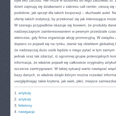
była bez zarzutu. Nie może w stosunku do tego zadziwiać to, że
dzień zajmują się działaniami z zakresu call center, cieszą 
podobnie, jak sprzęt dla takich korporacji – słuchawki axtel. 
ofertę takich instytucji, by przekonać się jak interesująca mo
W szeregu przypadków okazuje się bowiem, że produkty daneg
nadzwyczajnym zainteresowaniem w pewnym przedziale czas
wtenczas, gdy firma organizuje akcję promocyjną. W związku z
dopiero co pojawił się na rynku, stanie się obiektem globalnej 
że nadzwyczaj dużo osób będzie o niego pytać w tym samym c
jednak oraz tak zdarzyć, iż ogromnej grupie potencjalnych k
informacja, że właśnie pojawił się całkowicie oryginalny artyku
szczerze zaintrygowani. W takiej sytuacji warto nawiązać współ
bazy danych, to właśnie dzięki którym można rozesłać inform
uwzględniając takie kryteria, jak wiek, płeć, miejsce zamieszka
1.
artykuly
2.
artykuly
3.
felietony
4.
nawigacja