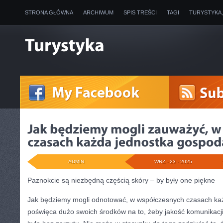
STRONA GŁÓWNA
ARCHIWUM
SPIS TREŚCI
TAGI
TURYSTYKA
ADMIN
WRZ - 23 - 2025
Paznokcie są niezbędną częścią skóry – by były one piękne
Jak będziemy mogli odnotować, w współczesnych czasach ka
poświęca dużo swoich środków na to, żeby jakość komunikac