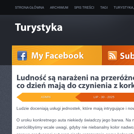
STRONA GŁÓWNA
ARCHIWUM
SPIS TREŚCI
TAGI
TURYSTYKA
ADMIN
LIP - 30 - 2025
Ludzie doceniają usługi jednostek, które mają intrygujące i n
O uroku konkretnego auta niekiedy świadczy jego barwa. Na n
zwrócilibyśmy wcale uwagi, gdyby nie niebanalny kolor nadwoz