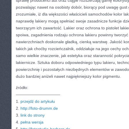
sprawę producenci aut oraz ciągle rozszerzają gamę koloryst
pozwalając nawet na osobisty dobór, biorący pod uwagę gust 
zrozumiałe, iż dla większości właścicieli samochodów kolor laki
naprawdę lakiery mogą spełniać swoje zasadnicze funkcje dz
tworzącym ich zawartość. Lakier oraz ochrona to pistolet lakie
spoiwa, zagadnienia rodzaju ochrona lakieru powinny tworzy
nawierzchniach doskonale gładką, cienką warstwę. Jakość kon
takich jak choćby rozcieńczalnik, oddziałuje na jego cechy och
samo wielkie znaczenie, jak estetyka oraz staranność pokrycia
lakiernicze. Sztuka doboru odpowiedniego typu lakieru, techno
powierzchnię i pozostałych niezbędnych elementów w zawodow
dużo bardziej aniżeli nawet najpiękniejszy kolor pigmentu.
źródło:
———————————
1.
przejdź do artykułu
2.
http://foto-drumm.de
3.
link do strony
4.
pełna wersja