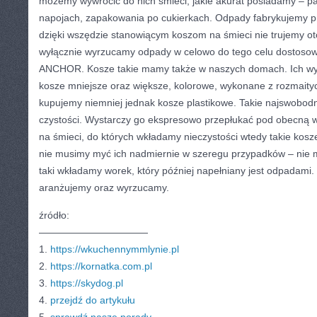
możemy wywrócić do nich śmieci, jakie akurat posiadamy – pa
napojach, zapakowania po cukierkach. Odpady fabrykujemy prz
dzięki wszędzie stanowiącym koszom na śmieci nie trujemy oto
wyłącznie wyrzucamy odpady w celowo do tego celu dostosow
ANCHOR. Kosze takie mamy także w naszych domach. Ich wym
kosze mniejsze oraz większe, kolorowe, wykonane z rozmaityc
kupujemy niemniej jednak kosze plastikowe. Takie najswobodn
czystości. Wystarczy go ekspresowo przepłukać pod obecną w
na śmieci, do których wkładamy nieczystości wtedy takie kosze
nie musimy myć ich nadmiernie w szeregu przypadków – nie m
taki wkładamy worek, który później napełniany jest odpadami.
aranżujemy oraz wyrzucamy.
źródło:
———————————
1.
https://wkuchennymmlynie.pl
2.
https://kornatka.com.pl
3.
https://skydog.pl
4.
przejdź do artykułu