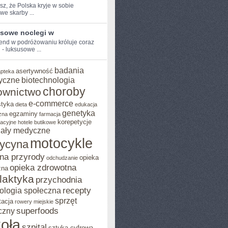
sz, że Polska kryje w sobie
we skarby ...
sowe noclegi w
end w podróżowaniu króluje coraz
‍- luksusowe​ ...
badania
asertywność
apteka
yczne
biotechnologia
choroby
ownictwo
e-commerce
styka
dieta
edukacja
genetyka
egzaminy
zna
farmacja
korepetycje
acyjne
hotele butikowe
iały medyczne
motocykle
ycyna
na przyrody
opieka
odchudzanie
opieka zdrowotna
zna
ilaktyka
przychodnia
recepty
ologia społeczna
sprzęt
tacja
rowery miejskie
superfoods
czny
oła
szpital
sztuka cyfrowa