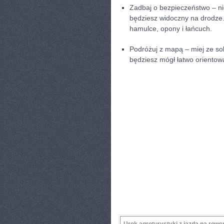
Zadbaj o bezpieczeństwo – nie
będziesz widoczny na ​drodze.
hamulce, ‍opony i łańcuch.
Podróżuj z mapą – miej ze sobą
będziesz mógł łatwo orientowa
Urok agroturystyki z jazdą na ​rowe