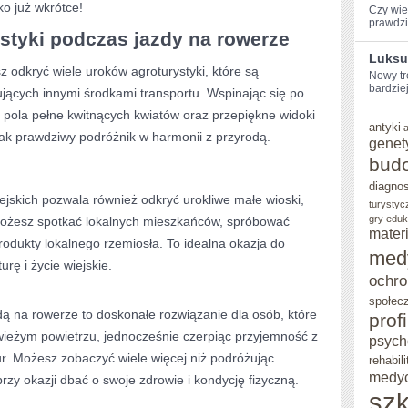
o już wkrótce!
Czy ​wie
prawdzi
ROWERZE
styki podczas jazdy ⁢na rowerze
Luksu
 odkryć wiele uroków agroturystyki, które są
Nowy tr
bardziej 
ujących​ innymi środkami transportu. Wspinając się po
 pola pełne kwitnących kwiatów oraz przepiękne widoki‍
antyki
ak prawdziwy podróżnik ​w​ harmonii ⁢z przyrodą.
genet
bud
diagno
ejskich pozwala również odkryć urokliwe małe wioski,
turystyc
gry eduk
. Możesz spotkać lokalnych mieszkańców, spróbować
mater
 produkty lokalnego rzemiosła. To idealna okazja do
med
urę i życie wiejskie.
ochro
społec
ą na rowerze‌ to ‌doskonałe rozwiązanie dla osób, które
prof
wieżym powietrzu, jednocześnie czerpiąc przyjemność z
psych
r. Możesz zobaczyć ‌wiele więcej niż podróżując⁢
rehabili
medy
y ‌okazji dbać o swoje zdrowie i kondycję fizyczną.
szk