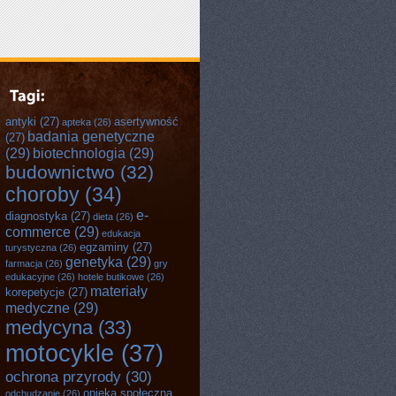
antyki
(27)
asertywność
apteka
(26)
badania genetyczne
(27)
(29)
biotechnologia
(29)
budownictwo
(32)
choroby
(34)
e-
diagnostyka
(27)
dieta
(26)
commerce
(29)
edukacja
egzaminy
(27)
turystyczna
(26)
genetyka
(29)
farmacja
(26)
gry
edukacyjne
(26)
hotele butikowe
(26)
materiały
korepetycje
(27)
medyczne
(29)
medycyna
(33)
motocykle
(37)
ochrona przyrody
(30)
opieka społeczna
odchudzanie
(26)