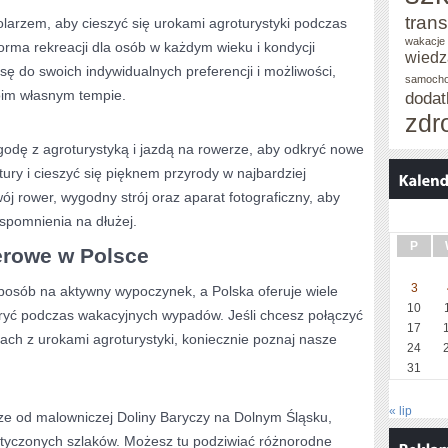
trans
olarzem, aby cieszyć się urokami agroturystyki podczas
wakacje 
forma rekreacji dla osób w każdym wieku i kondycji
wiedz
sę do swoich indywidualnych preferencji i możliwości,
samoch
woim własnym tempie.
doda
zdr
odę ‍z agroturystyką ⁤i ‌jazdą na rowerze, aby odkryć​ nowe
tury ‌i cieszyć się pięknem przyrody w najbardziej
 rower, wygodny‌ strój oraz ⁢aparat‍ fotograficzny, aby ​
spomnienia na dłużej.
P
erowe w Polsce
3
osób na‌ aktywny wypoczynek, a Polska⁣ oferuje wiele
10
kryć podczas wakacyjnych wypadów. Jeśli chcesz połączyć​
17
ach z urokami agroturystyki, koniecznie poznaj nasze
24
31
« lip
e‍ od malowniczej Doliny Baryczy ‍na Dolnym Śląsku,
tyczonych szlaków. Możesz tu podziwiać różnorodne