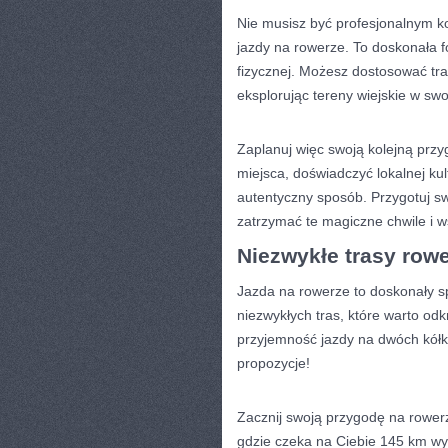
Nie musisz‌ być profesjonalnym k
jazdy na‍ rowerze. To doskonała 
fizycznej. Możesz dostosować tra
eksplorując tereny wiejskie ⁣w s
Zaplanuj więc ‌swoją kolejną przyg
miejsca, ‌doświadczyć lokalnej kul
autentyczny sposób. Przygotuj swój
zatrzymać te magiczne chwile i w
Niezwykłe trasy row
Jazda na rowerze to doskonały sp
niezwykłych tras, które warto od
przyjemność jazdy ‌na dwóch kółk
propozycje!
Zacznij swoją przygodę na rowerz
gdzie czeka na Ciebie 145 km wy