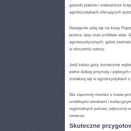
gatunki ptaków i malownicze kraj
agroturystykach ⁤oferujących pys
Następnie udaj się na trasę Poje
jeziora,‍ lasy oraz‍ urokliwe wsi
agroturystycznych, ⁣gdzie zasmak
w otoczeniu natury.
Jeśli lubisz góry,‌ koniecznie wy
pełne dzikiej przyrody i pięknyc
zrelaksuj się w agroturystykach 
Nie⁣ zapomnij⁢ również o trasie pr
​urokliwymi wioskami i tradycyjn
regionalnych potraw, odpocznij ⁤n
rowerze.
Skuteczne przygotow