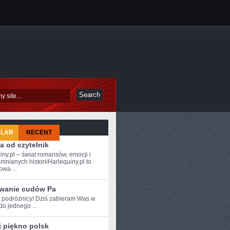
ULAR
RECENT
a od czytelnik
iny.pl – świat romansów, emocji i
mnianych historiiHarlequiny.pl to
owa ...
wanie cudów Pa
e podróżnicy! ⁣Dziś zabieram Was w
do jednego ...
j piękno polsk