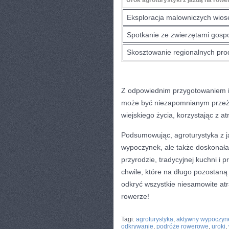
Eksploracja ⁢malowniczych ‌wios
Spotkanie ze ⁣zwierzętami gosp
Skosztowanie regionalnych pr
Z​ odpowiednim przygotowaniem i
może być niezapomnianym przeżyc
wiejskiego⁢ życia, korzystając z a
Podsumowując, agroturystyka z j
wypoczynek, ale także doskonała 
przyrodzie, tradycyjnej‌ kuchni 
chwile, które na długo ‍pozostaną​ 
odkryć wszystkie niesamowite atr
rowerze!
CATEGORIES:
TURYSTYKA, PODRÓŻE
Tagi:
agroturystyka
,
aktywny wypoczyn
odkrywanie
,
podróże rowerowe
,
uroki
,