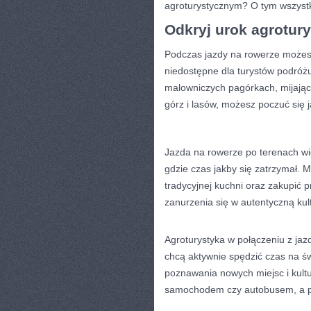
agroturystycznym? O tym wszystk
Odkryj urok agrotury
Podczas jazdy na rowerze ⁣możesz
niedostępne ⁢dla turystów podróż
malowniczych pagórkach, ‌mijając
górz i lasów, możesz poczuć‌ się j
Jazda na rowerze po terenach​ wi
gdzie ‌czas​ jakby się zatrzymał
tradycyjnej kuchni‍ oraz‍ zakupić
zanurzenia‌ się w autentyczną kult
Agroturystyka w połączeniu z jazd
chcą aktywnie spędzić czas ⁢na ś
poznawania nowych miejsc i kultu
samochodem⁤ czy autobusem, a prz