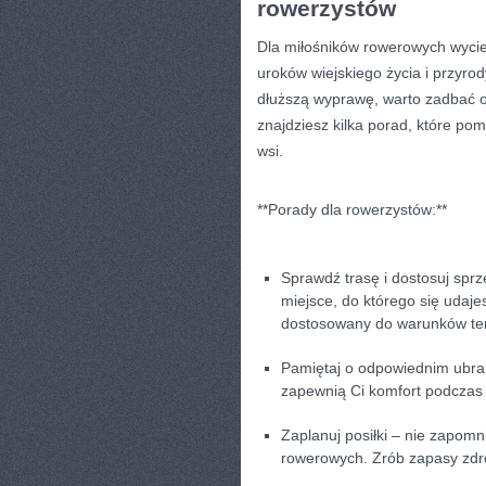
rowerzystów
Dla miłośników rowerowych wycie
uroków wiejskiego życia⁣ i przyro
dłuższą wyprawę, warto zadbać o
znajdziesz kilka porad, które ‌po
wsi.
**Porady dla rowerzystów:**
Sprawdź⁤ trasę i dostosuj sprz
miejsce, do którego się udaje
dostosowany do warunków te
Pamiętaj⁢ o odpowiednim ubran
zapewnią Ci komfort podczas p
Zaplanuj posiłki​ – nie zapom
rowerowych. Zrób zapasy zdro