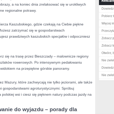
obrazy, a na koniec dnia zrelaksować się w urokliwych
Dowiedz 
zne regionalne potrawy.
Pobierz 
Więcej i
zierza Kaszubskiego, gdzie czekają na Ciebie‍ piękne
e. Możesz zatrzymać się w gospodarstwach
Przeczyt
ujesz prawdziwych‍ kaszubskich specjałów ​i odpoczniesz
Zobacz p
Zobacz t
Otwórz, 
bierz się na trasę przez Bieszczady – malownicze regiony
Nie zwlek
h szlaków⁢ rowerowych.⁣ Po intensywnym pedałowaniu
Dowiedz 
z widokiem na przepiękne górskie panoramy.
Nie zwlek
zez Mazury, które zachwycają nie tylko jeziorami, ale ​także
ymi gospodarstwami agroturystycznymi. Spróbuj‌
a polskiej wsi i ciesz się pięknem natury podczas‍ jazdy na
anie do wyjazdu – porady dla