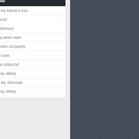
się więcej o nas
teraz
nformacji
aj pełen wpis
ełne szczegóły
o sam
by zobaczyć
aj, kliknij
się, dlaczego
aj, kliknij