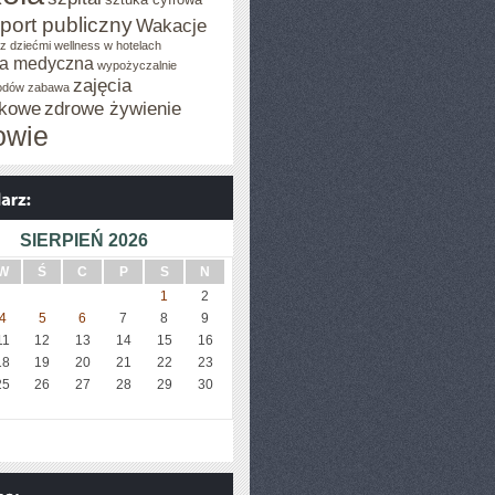
port publiczny
Wakacje
z dziećmi
wellness w hotelach
a medyczna
wypożyczalnie
zajęcia
odów
zabawa
tkowe
zdrowe żywienie
owie
SIERPIEŃ 2026
W
Ś
C
P
S
N
1
2
4
5
6
7
8
9
11
12
13
14
15
16
18
19
20
21
22
23
25
26
27
28
29
30