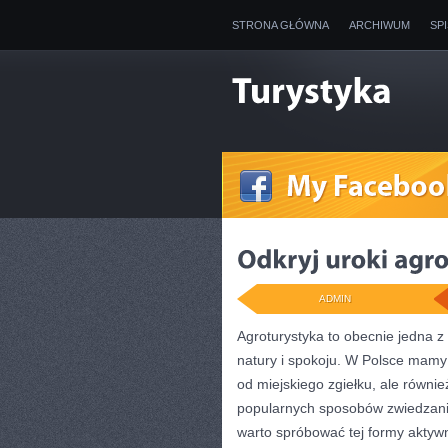
STRONA GŁÓWNA
ARCHIWUM
SP
ADMIN
Agroturystyka to obecnie jedna​ 
natury i spokoju. W Polsce mamy 
od miejskiego zgiełku, ale równi
popularnych sposobów zwiedzania
warto spróbować tej formy ​akty