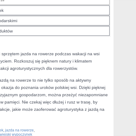
ek
odarskimi
oduktów
 sprzętem jazda na rowerze⁤ podczas wakacji na wsi
iem. Rozkoszuj​ się pięknem natury i klimatem
trakcji agroturystycznych dla rowerzystów.
azdą na rowerze to nie tylko sposób na aktywny
okazja do poznania uroków polskiej wsi. Dzięki pięknej
i przyjaznym gospodarzom,⁢ można przeżyć niezapomniane
w pamięci.⁤ Nie czekaj więc dłużej i rusz w ⁣trasę, by
akcje, jakie może zaoferować ‍agroturystyka z jazdą na
ek
,
jazda na rowerze
,
wiejski wypoczynek