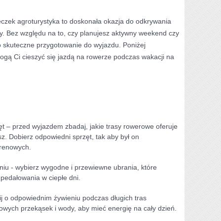
czek agroturystyka to doskonała⁢ okazja do odkrywania
dy. Bez względu na to, ‌czy planujesz aktywny weekend czy
 skuteczne przygotowanie do wyjazdu. Poniżej
mogą Ci cieszyć się jazdą na rowerze‍ podczas wakacji na
ęt – przed wyjazdem ​zbadaj, jakie trasy⁤ rowerowe oferuje
sz. Dobierz odpowiedni sprzęt, tak aby był on
renowych.
iu ​- wybierz wygodne i przewiewne ubrania, które
edałowania w‌ ciepłe⁣ dni.
nij o⁢ odpowiednim żywieniu podczas długich tras
wych ‌przekąsek i wody, aby mieć energię na cały dzień.